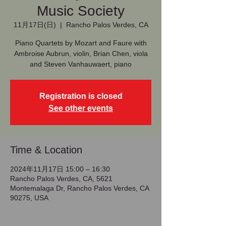
Music Society
11月17日(日)
  |  
Rancho Palos Verdes, CA
Piano Quartets by Mozart and Faure with
Ambroise Aubrun, violin, Brian Chen, viola
and Steven Vanhauwaert, piano
Registration is closed
See other events
Time & Location
2024年11月17日 15:00 – 16:30
Rancho Palos Verdes, CA, 5621
Montemalaga Dr, Rancho Palos Verdes, CA
90275, USA