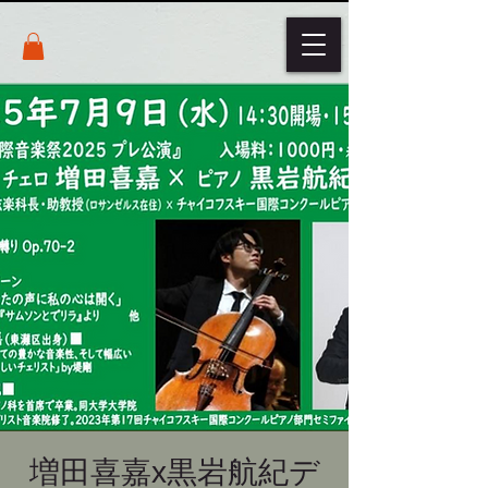
増田喜嘉x黒岩航紀デ