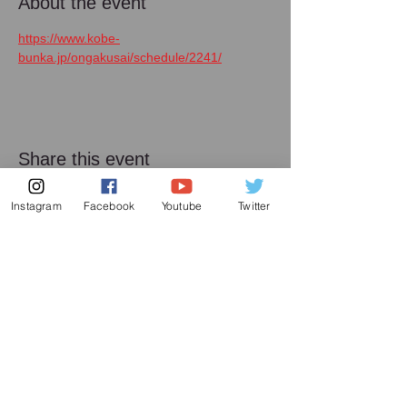
About the event
https://www.kobe-
bunka.jp/ongakusai/schedule/2241/
Share this event
Instagram
Facebook
Youtube
Twitter
メーリング リスト
増田喜嘉の最新情報、及び日本での演奏活動に
関してお送り致します