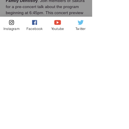
Family Dentistry
. Join members of Sakura 
for a pre-concert talk about the program 
beginning at 6:45pm. This concert preview 
is free for all ticket holders.
Instagram
Facebook
Youtube
Twitter
Share this event
メーリング リスト
増田喜嘉の最新情報、及び日本での演奏活動に
関してお送り致します