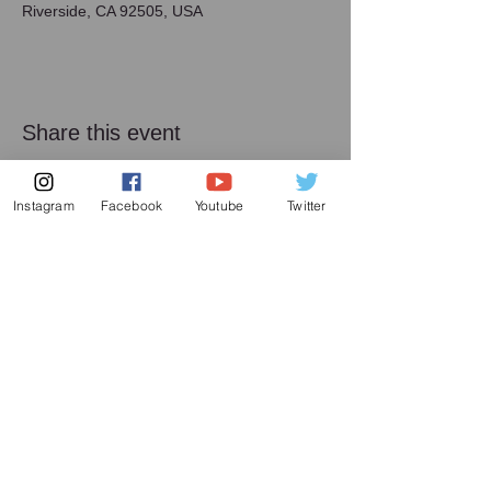
Riverside, CA 92505, USA
Share this event
Instagram
Facebook
Youtube
Twitter
メーリング リスト
増田喜嘉の最新情報、及び日本での演奏活動に
関してお送り致します