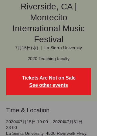
Riverside, CA |
Montecito
International Music
Festival
7月15日(水)
  |  
La Sierra University
2020 Teaching faculty
Tickets Are Not on Sale
See other events
Time & Location
2020年7月15日 19:00 – 2020年7月31日
23:00
La Sierra University, 4500 Riverwalk Pkwy,