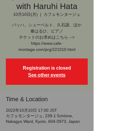
with Haruhi Hata
10月10日(月)
  |  
カフェモンタージュ
バッハ、シューベルト、久石譲、ほか
秦はるひ、ピアノ
チケットのお求めはこちら -->
https://www.cafe-
montage.com/prg/221010.html
Registration is closed
See other events
Time & Location
2022年10月10日 17:00 JST
カフェモンタージュ, 239-1 5chōme,
Nakagyo Ward, Kyoto, 604-0973, Japan