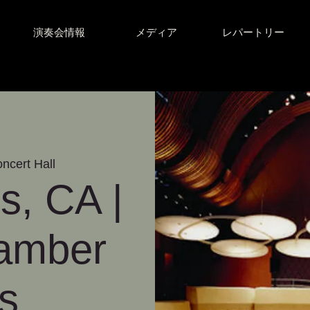
演奏会情報
メディア
レパートリー
ncert Hall
s, CA |
hamber
s