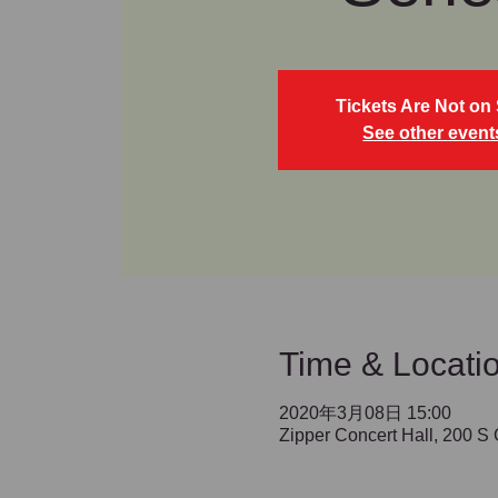
Tickets Are Not on 
See other event
Time & Locati
2020年3月08日 15:00
Zipper Concert Hall, 200 S