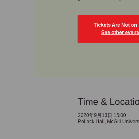
Tickets Are Not on 
See other event
Time & Locati
2020年9月13日 15:00
Pollack Hall, McGill Unive