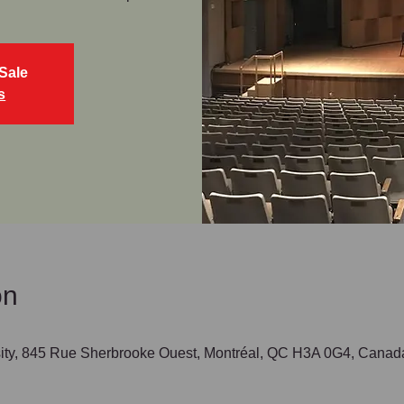
Sale
s
on
rsity, 845 Rue Sherbrooke Ouest, Montréal, QC H3A 0G4, Canad