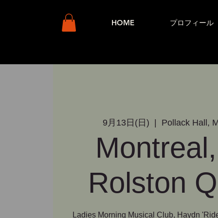
HOME
プロフィール
9月13日(日)
  |  
Pollack Hall, M
Montreal,
Rolston Q
Ladies Morning Musical Club, Haydn 'Rid