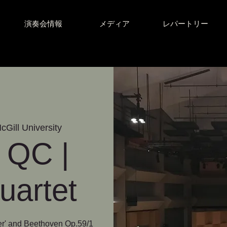
演奏会情報
メディア
レパートリー
cGill University
 QC |
uartet
er' and Beethoven Op.59/1