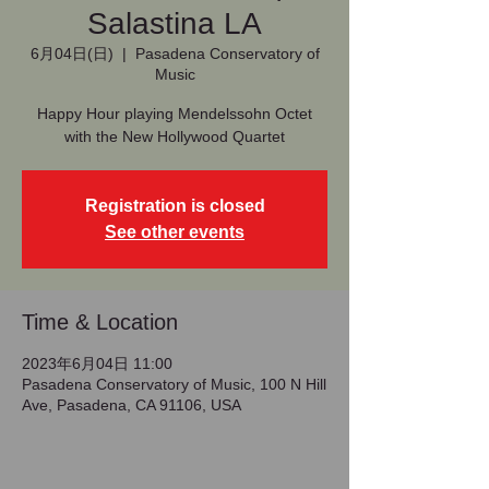
Salastina LA
6月04日(日)
  |  
Pasadena Conservatory of
Music
Happy Hour playing Mendelssohn Octet
with the New Hollywood Quartet
Registration is closed
See other events
Time & Location
2023年6月04日 11:00
Pasadena Conservatory of Music, 100 N Hill
Ave, Pasadena, CA 91106, USA