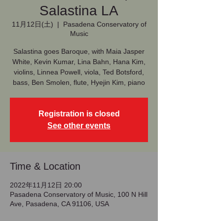
Salastina LA
11月12日(土)
  |  
Pasadena Conservatory of
Music
Salastina goes Baroque, with Maia Jasper
White, Kevin Kumar, Lina Bahn, Hana Kim,
violins, Linnea Powell, viola, Ted Botsford,
bass, Ben Smolen, flute, Hyejin Kim, piano
Registration is closed
See other events
Time & Location
2022年11月12日 20:00
Pasadena Conservatory of Music, 100 N Hill
Ave, Pasadena, CA 91106, USA