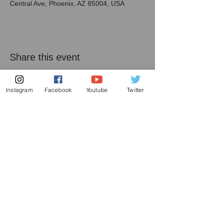
Central Ave, Phoenix, AZ 85004, USA
Share this event
Instagram
Facebook
Youtube
Twitter
メーリング リスト
増田喜嘉の最新情報、及び日本での演奏活動に
関してお送り致します