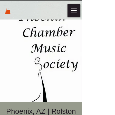
Phoenix, AZ | Rolston