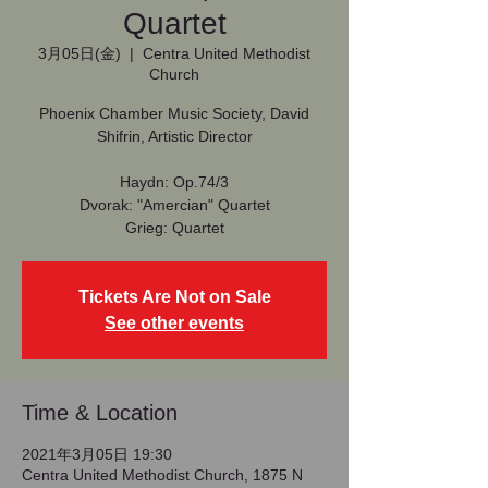
Quartet
3月05日(金)
  |  
Centra United Methodist
Church
Phoenix Chamber Music Society, David
Shifrin, Artistic Director
Haydn: Op.74/3
Dvorak: "Amercian" Quartet
Grieg: Quartet
Tickets Are Not on Sale
See other events
Time & Location
2021年3月05日 19:30
Centra United Methodist Church, 1875 N