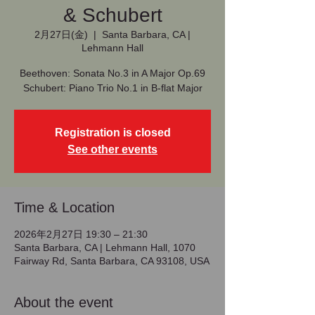
& Schubert
2月27日(金)
  |  
Santa Barbara, CA |
Lehmann Hall
Beethoven: Sonata No.3 in A Major Op.69
Schubert: Piano Trio No.1 in B-flat Major
Registration is closed
See other events
Time & Location
2026年2月27日 19:30 – 21:30
Santa Barbara, CA | Lehmann Hall, 1070
Fairway Rd, Santa Barbara, CA 93108, USA
About the event