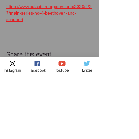
https://www.salastina.org/concerts/2026/2/2
7/main-series-no-4-beethoven-and-
schubert
Share this event
Instagram
Facebook
Youtube
Twitter
メーリング リスト
増田喜嘉の最新情報、及び日本での演奏活動に
関してお送り致します