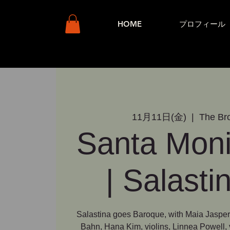
HOME
プロフィール
11月11日(金)
  |  
The Br
Santa Mon
| Salasti
Salastina goes Baroque, with Maia Jasper
Bahn, Hana Kim, violins, Linnea Powell, v