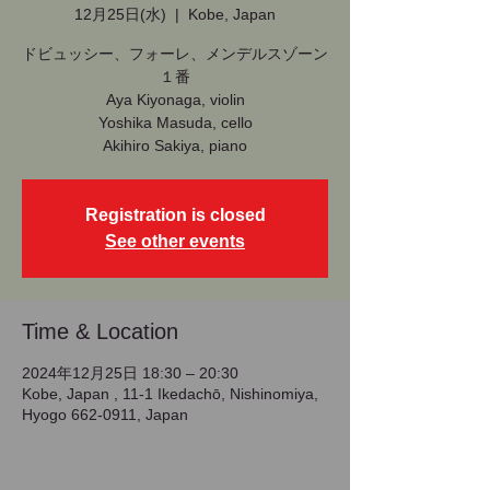
12月25日(水)
  |  
Kobe, Japan
ドビュッシー、フォーレ、メンデルスゾーン
１番
Aya Kiyonaga, violin
Yoshika Masuda, cello
Akihiro Sakiya, piano
Registration is closed
See other events
Time & Location
2024年12月25日 18:30 – 20:30
Kobe, Japan , 11-1 Ikedachō, Nishinomiya,
Hyogo 662-0911, Japan