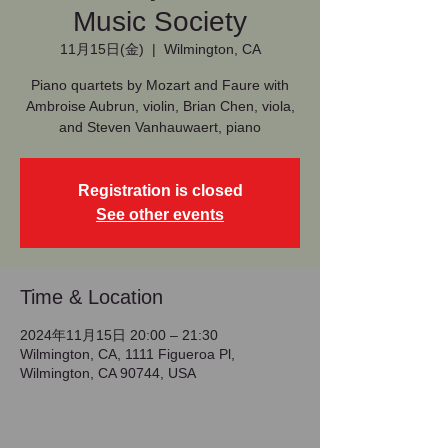
Music Society
11月15日(金)
  |  
Wilmington, CA
Piano quartets by Mozart and Faure with
Ambroise Aubrun, violin, Brian Chen, viola,
and Steven Vanhauwaert, piano
Registration is closed
See other events
Time & Location
2024年11月15日 20:00 – 21:30
Wilmington, CA, 1111 Figueroa Pl,
Wilmington, CA 90744, USA