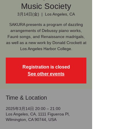
Music Society
3月14日(金)
  |  
Los Angeles, CA
SAKURA presents a program of dazzling
arrangements of Debussy piano works,
Fauré songs, and Renaissance madrigals,
as well as a new work by Donald Crockett at
Los Angeles Harbor College.
Registration is closed
See other events
Time & Location
2025年3月14日 20:00 – 21:00
Los Angeles, CA, 1111 Figueroa Pl,
Wilmington, CA 90744, USA