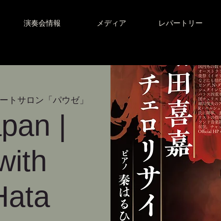
演奏会情報
メディア
レパートリー
ートサロン「パウゼ」
pan |
with
Hata