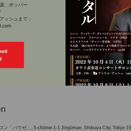
譲、ポッパー
ノ
アッシュまで：
l.com
osed
s
on
 5-chōme-1-1 Jingūmae, Shibuya City, Tokyo 150-