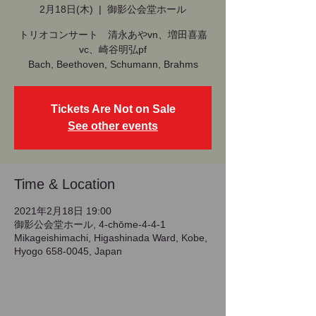
2月18日(木)
  |  
御影公会堂ホール
トリオコンサート 清永あやvn、増田喜嘉
vc、崎谷明弘pf
Bach, Beethoven, Schumann, Brahms
Tickets Are Not on Sale
See other events
Time & Location
2021年2月18日 19:00
御影公会堂ホール, 4-chōme-4-4-1
Mikageishimachi, Higashinada Ward, Kobe,
Hyogo 658-0045, Japan