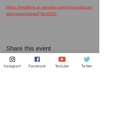
https://retailing.jp.yamaha.com/shop/ginza/s
alon/event/detail?id=6281
Share this event
Instagram
Facebook
Youtube
Twitter
メーリング リスト
増田喜嘉の最新情報、及び日本での演奏活動に
関してお送り致します