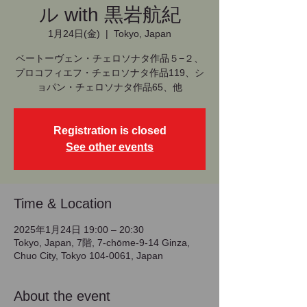
ル with 黒岩航紀
1月24日(金)
  |  
Tokyo, Japan
ベートーヴェン・チェロソナタ作品５−２、
プロコフィエフ・チェロソナタ作品119、シ
ョパン・チェロソナタ作品65、他
Registration is closed
See other events
Time & Location
2025年1月24日 19:00 – 20:30
Tokyo, Japan, 7階, 7-chōme-9-14 Ginza,
Chuo City, Tokyo 104-0061, Japan
About the event