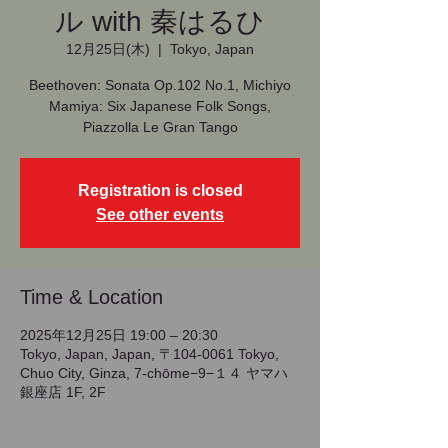
ル with 秦はるひ
12月25日(木)
  |  
Tokyo, Japan
Beethoven: Sonata Op.102 No.1, Michiyo
Mamiya: Six Japanese Folk Songs,
Piazzolla Le Gran Tango
Registration is closed
See other events
Time & Location
2025年12月25日 19:00 – 20:30
Tokyo, Japan, Japan, 〒104-0061 Tokyo,
Chuo City, Ginza, 7-chōme−9−１４ ヤマハ
銀座店 1F, 2F